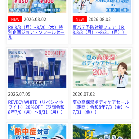
2026.08.02
2026.08.02
NEW
NEW
R8.8/3（月）~8/20（木）特
夏バテ予防対策フェア（Ｒ
別企画ジョア・ソフールセー
8.8/3（月）～8/31（月））
ル
2026.07.05
2026.07.02
REVECY WHITE（リベシィホ
夏の高保湿ボディケアセール
ワイト）20％OFF（期間令和
（期間：令和8年7/3（金）～
8年7/6（月）～8/31（月））
7/31（金））