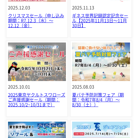
2025.12.03
2025.11.13
クリスマスセール（申し込み
ギネス世界記録認定記念セー
期間：R7.12.3（水）～
ル【2025年11月13日～11月
12.12（金）
30日】
2025.10.01
2025.08.03
2025東京ヤクルトスワローズ
夏バテ予防対策フェア（期
ご声援感謝セール（期間：
間：令和7年8/4（月）～
2025.10/2~10/31まで）
8/30（土））