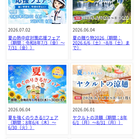
2026.07.02
2026.06.04
夏の熱中症対策応援フェア
夏の贈り物2026（期間：
（期間：令和8年7/3（金）～
2026.6/6（土）~8/8（土）ま
7/31（金））
で）
2026.06.04
2026.06.01
夏を強くのりきる!!フェア
ヤクルトの涼麺（期間：8年
（期間：8年6/4（木）～
6/1（月）～8/31（月））
6/30（火））