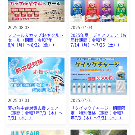
2025.08.03
2025.07.03
ソフール＆カップdeヤクルト
2025年夏 ジョアフェア（お
セール（期間：令和7年
届け期間：令和7年
8/4（月）～8/22（金））
7/14（月）～7/26（土））
2025.07.01
2025.07.01
夏の熱中症対策応援フェア
「クイックチャージ」期間限
（期間：令和7年7/3（木）～
定・特別価格（期間：令和7
7/31（木））
年7/3（木）～7/31（木））