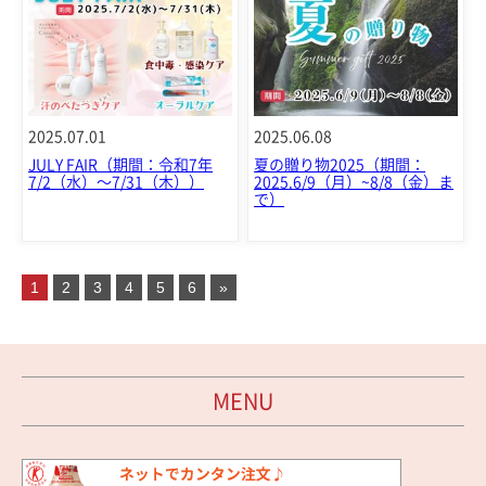
2025.07.01
2025.06.08
JULY FAIR（期間：令和7年
夏の贈り物2025（期間：
7/2（水）～7/31（木））
2025.6/9（月）~8/8（金）ま
で）
1
2
3
4
5
6
»
MENU