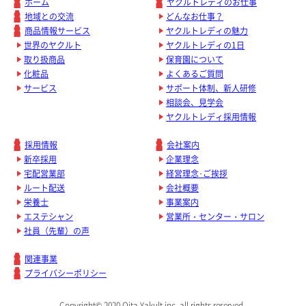
ホーム
ヤクルトレディのお仕事
地域との交流
どんなお仕事？
商品情報サービス
ヤクルトレディの魅力
世界のヤクルト
ヤクルトレディの1日
取り扱商品
保育園について
化粧品
よくあるご質問
サービス
サポート体制、新人研修
相談会、見学会
ヤクルトレディ採用情報
採用情報
会社案内
新卒採用
企業理念
宅配営業部
経営理念･ご挨拶
ルート配送
会社概要
栄養士
事業案内
エステシャン
営業所・センター・サロン
社員（先輩）の声
関連事業
プライバシーポリシー
Copyright© 2020 Oita Yakult inc. all rights reserved..