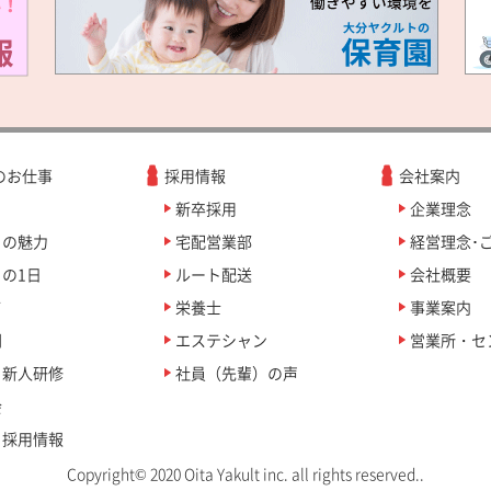
のお仕事
採用情報
会社案内
？
新卒採用
企業理念
ィの魅力
宅配営業部
経営理念･
の1日
ルート配送
会社概要
て
栄養士
事業案内
問
エステシャン
営業所・セ
、新人研修
社員（先輩）の声
会
ィ採用情報
Copyright© 2020 Oita Yakult inc. all rights reserved..